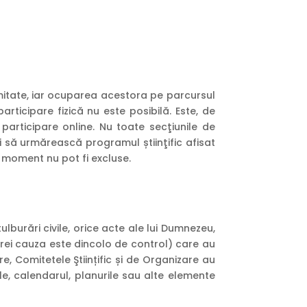
limitate, iar ocuparea acestora pe parcursul
participare fizică nu este posibilă. Este, de
participare online. Nu toate secţiunile de
ţi să urmărească programul știinţific afisat
m moment nu pot fi excluse.
lburări civile, orice acte ale lui Dumnezeu,
icărei cauza este dincolo de control) care au
e, Comitetele Ştiințific și de Organizare au
e, calendarul, planurile sau alte elemente