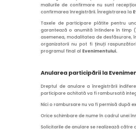
mailurile de confirmare nu sunt recepțion
confirmarea înregistrării. Înregistrarea la
E
Taxele de participare plătite pentru u
garantează o anumită întindere în timp (în
asemenea, modalitatea de desfăsurare, în
organizatorii nu pot fi ținuți raspunzăt
programul final al
Evenimentului.
Anularea participării la Evenime
Dreptul de anulare a înregistrării indife
participare achitată va fi rambursată integ
Nici o rambursare nu va fi permisă după expi
Orice schimbare de nume în cadrul unei înre
Solicitarile de anulare se realizează către 