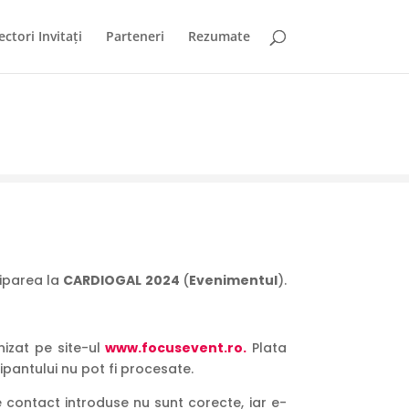
ectori Invitați
Parteneri
Rezumate
ciparea la
CARDIOGAL 2024
(
Evenimentul
).
nizat pe site-ul
www.
focusevent.ro
.
Plata
ipantului nu pot fi procesate.
de contact introduse nu sunt corecte, iar e-