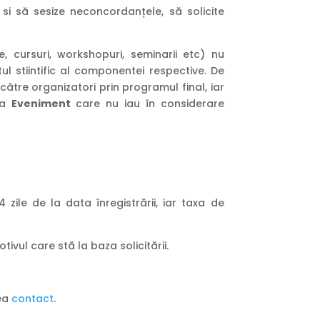
 si să sesize neconcordanțele, să solicite
e, cursuri, workshopuri, seminarii etc) nu
ul stiintific al componentei respective. De
ătre organizatori prin programul final, iar
 la
Eveniment
care nu iau în considerare
zile de la data înregistrării, iar taxa de
ivul care stă la baza solicitării.
nea
contact
.