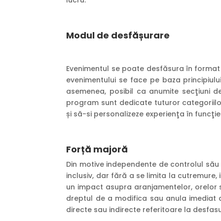
Modul de desfășurare
Evenimentul se poate desfăsura în format on
evenimentului se face pe baza principiului „
asemenea, posibil ca anumite secţiuni de 
program sunt dedicate tuturor categoriilor 
și să-si personalizeze experienţa în funcţie
Forță majoră
Din motive independente de controlul său (c
inclusiv, dar fără a se limita la cutremure,
un impact asupra aranjamentelor, orelor sau
dreptul de a modifica sau anula imediat a
directe sau indirecte referitoare la desfas