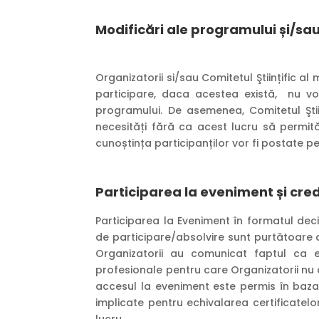
Modificări ale programului și/sau
Organizatorii si/sau Comitetul Ştiințific a
participare, daca acestea există, nu vor 
programului. De asemenea, Comitetul Ştiin
necesități fără ca acest lucru să permit
cunoștința participanților vor fi postate p
Participarea la eveniment
ș
i cre
Participarea la Eveniment în formatul deci
de participare/absolvire sunt purtătoare d
Organizatorii au comunicat faptul ca ev
profesionale pentru care Organizatorii nu
accesul la eveniment este permis în baza
implicate pentru echivalarea certificatel
lucru.