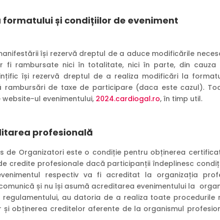
 formatului și condițiilor de eveniment
l manifestării își rezervă dreptul de a aduce modificările nec
fi rambursate nici în totalitate, nici în parte, din cauza
țific își rezervă dreptul de a realiza modificări la formatu
ă rambursări de taxe de participare (daca este cazul). Toa
e website-ul evenimentului,
2024.cardiogal.ro
, în timp util.
ditarea profesional
ă
s de Organizatori este o condiție pentru obținerea certificatu
e credite profesionale dacă participanții îndeplinesc condiț
enimentul respectiv va fi acreditat la organizația profe
 comunică și nu își asumă acreditarea evenimentului la organ
 regulamentului, au datoria de a realiza toate procedurile 
or și obținerea creditelor aferente de la organismul profesio