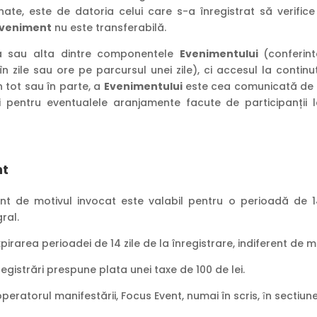
ate, este de datoria celui care s-a înregistrat să verifice
veniment
nu este transferabilă.
na sau alta dintre componentele
Evenimentului
(conferint
 zile sau ore pe parcursul unei zile), ci accesul la continut
 tot sau în parte, a
Evenimentului
este cea comunicată de c
ori pentru eventualele aranjamente facute de participanții
nt
rent de motivul invocat este valabil pentru o perioadă de 14 
ral.
rarea perioadei de 14 zile de la înregistrare, indiferent de mot
gistrări prespune plata unei taxe de 100 de lei.
operatorul manifestării, Focus Event, numai în scris, ȋn sectiu