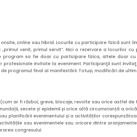
site, online sau hibrid. Locurile cu participare fizică sunt 
primul venit, primul servit”. Nici o rezervare a locurilor cu 
program sa fie doar cu participare fizica, altele doar cu 
profesionale invitate la eveniment. Participanţii sunt invita
 de programul final al manifestării. Totuși, modificări de ulti
um ar fi război, greve, blocaje, revolte sau orice astfel de tu
 inundații, secete și epidemii și orice altă circumstanță a or
 planificării evenimentului și a activităților corespunzătoar
ctivitățile sau evenimentele sau oricare dintre aranjamentel
urarea congresului.