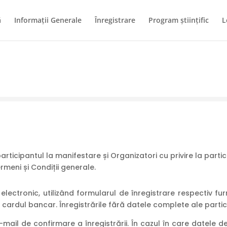
ă
Informații Generale
Înregistrare
Program ştiinţific
L
rticipantul la manifestare și Organizatori cu privire la parti
meni și Condiții generale.
electronic, utilizând formularul de înregistrare respectiv fur
u cardul bancar. Înregistrările fără datele complete ale partic
e-mail de confirmare a înregistrării. În cazul în care datele 