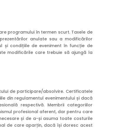
esare programului în termen scurt. Taxele de
 prezentărilor anulate sau a modificărilor
l și condițiile de eveniment în funcție de
te modificările care trebuie să ajungă la
lui de participare/absolvire. Certificatele
iile din regulamentul evenimentului și dacă
sională respectivă. Membrii categoriilor
ismul profesional aferent, dar pentru care
necesare și de a-și asuma toate costurile
nal de care aparțin, dacă își doresc acest