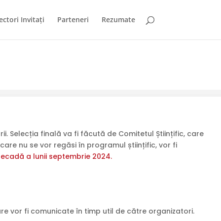
ectori Invitați
Parteneri
Rezumate
. Selecția finală va fi făcută de Comitetul Științific, care
re nu se vor regăsi în programul științific, vor fi
 decadă a lunii septembrie 2024.
e vor fi comunicate în timp util de către organizatori.