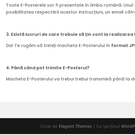
Toate E-Posterele vor fi prezentate în limba română. Unul 
posibilitatea respectării acestor instrucțiuni, un email că
3. Există lucruri de care trebuie să țin cont la realizarea
Da! Te rugăm să trimiți macheta E-Posterului în
format JPE
4. Până când pot trimite E-Posterul?
Macheta E-Posterului va trebui trebui transmisă până la 
Creat de
Elegant Themes
| Cu sprijinul
WordP