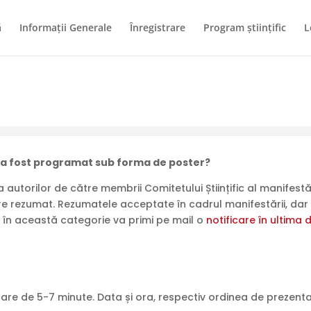
ă
Informații Generale
Înregistrare
Program ştiinţific
L
 a fost programat sub forma de poster?
autorilor de către membrii Comitetului Științific al manifestării
re rezumat. Rezumatele acceptate în cadrul manifestării, dar ca
 în această categorie va primi pe mail o
notificare în ultima
are de 5-7 minute. Data și ora, respectiv ordinea de prezentar