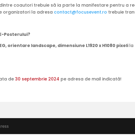
dintre coautori trebuie să ia parte la manifestare pentru a re
tre organizatori la adresa
contact@focusevent.ro
trebuie tran
 E-Posterului?
G, orientare landscape, dimensiune L1920 x H1080 pixeli
la
data de
30 septembrie 2024
pe adresa de mail indicată!
ress