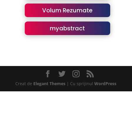
Volum Rezumate
myabstract
Creat de
Elegant Themes
| Cu sprijinul
WordPress